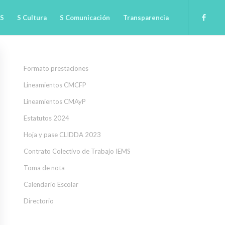
 S
S Cultura
S Comunicación
Transparencia
Formato prestaciones
Lineamientos CMCFP
Lineamientos CMAyP
Estatutos 2024
Hoja y pase CLIDDA 2023
Contrato Colectivo de Trabajo IEMS
Toma de nota
Calendario Escolar
Directorio