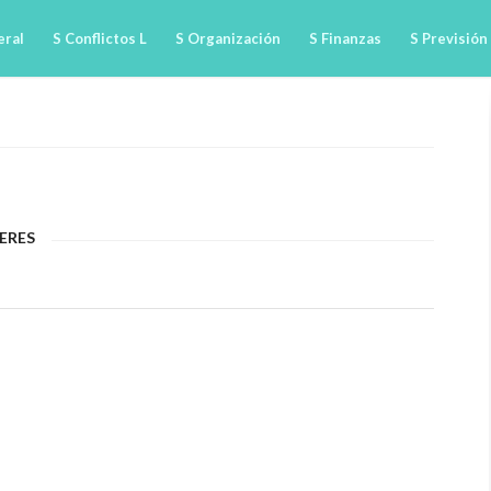
eral
S Conflictos L
S Organización
S Finanzas
S Previsión
ERES